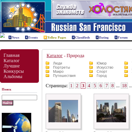
News
Events
Yellow Pages
Classifieds
Dating
Forum
Главная
Каталог
- Природа
Каталог
Люди
Юмор
Лучшие
Портреты
Искусство
Конкурсы
Макро
Спорт
Путешествия
Город
Альбомы
Страницы:
1
2
3
4
5
6
7
8
...
18
..
Поиск