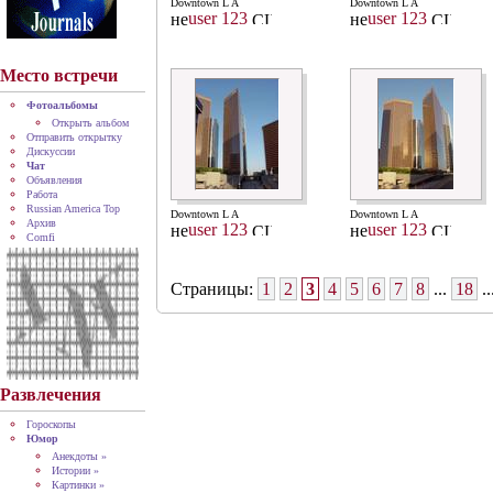
Downtown L A
Downtown L A
user 123
user 123
Место встречи
Фотоальбомы
Открыть альбом
Отправить открытку
Дискуссии
Чат
Объявления
Работа
Russian America Top
Downtown L A
Downtown L A
Архив
user 123
user 123
Comfi
Страницы:
1
2
3
4
5
6
7
8
...
18
..
Развлечения
Гороскопы
Юмор
Анекдоты »
Истории »
Картинки »