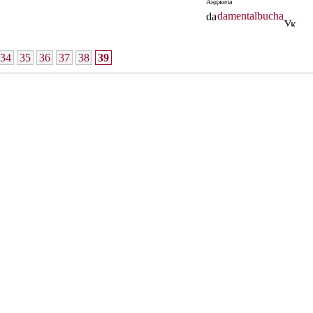
Анджела
damentalbucha
34
35
36
37
38
39