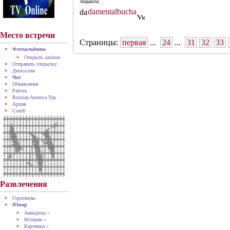
Анджела
damentalbucha
Место встречи
Страницы:
первая
...
24
...
31
32
33
Фотоальбомы
Открыть альбом
Отправить открытку
Дискуссии
Чат
Объявления
Работа
Russian America Top
Архив
Comfi
Развлечения
Гороскопы
Юмор
Анекдоты »
Истории »
Картинки »