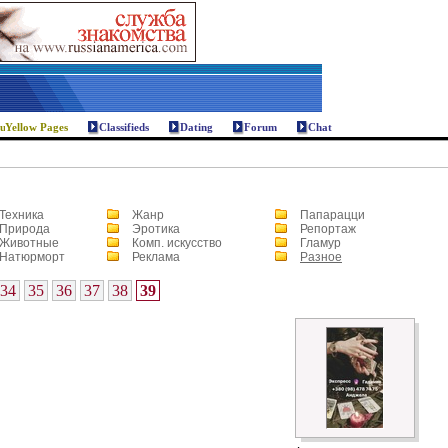
Yellow Pages
Classifieds
Dating
Forum
Chat
Техника
Жанр
Папарацци
Природа
Эротика
Репортаж
Животные
Комп. искусство
Гламур
Натюрморт
Реклама
Разное
34
35
36
37
38
39