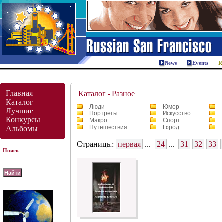
News
Events
Главная
Каталог
- Разное
Каталог
Люди
Юмор
Лучшие
Портреты
Искусство
Конкурсы
Макро
Спорт
Путешествия
Город
Альбомы
Страницы:
первая
...
24
...
31
32
33
Поиск