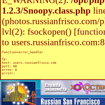
1.2.3/Snoopy.class.php
lin
(photos.russianfrisco.com
lvl(2): fsockopen() [
functio
to users.russianfrisco.com
function=error_handler

fp: 

host: users.russianfrisco.com

port: 80

errno: 0
