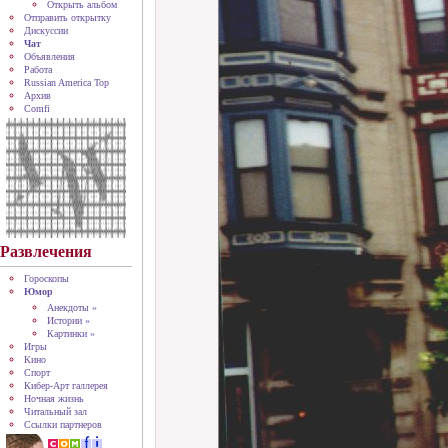
Открыть альбом
Отправить открытку
Дискуссии
Чат
Объявления
Работа
Russian America Top
Архив
Comfi
Развлечения
Гороскопы
Юмор
Анекдоты »
Истории »
Картинки »
Игры
Кино
Спорт
Кибер-Арт галлерея
Ночная жизнь
Читальный зал
Ссылки партнеров