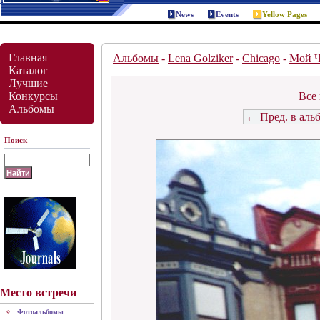
News
Events
Yellow Pages
Главная
Альбомы
-
Lena Golziker
-
Chicago
-
Мой Ч
Каталог
Лучшие
Конкурсы
Все 
Альбомы
← Пред. в аль
Поиск
Место встречи
Фотоальбомы