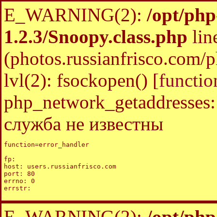
E_WARNING(2):
/opt/php
1.2.3/Snoopy.class.php
lin
(photos.russianfrisco.com
lvl(2): fsockopen() [
functio
php_network_getaddresses: 
служба не известны
function=error_handler

fp: 

host: users.russianfrisco.com

port: 80

errno: 0

E_WARNING(2):
/opt/php