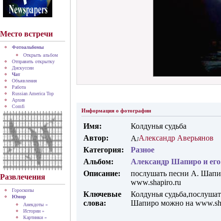
Место встречи
Фотоальбомы
Открыть альбом
Отправить открытку
Дискуссии
Чат
Объявления
Работа
Russian America Top
Архив
Comfi
Информация о фотографии
Имя:
Колдунья судьба
Автор:
Александр Аверьянов
Категория:
Разное
Альбом:
Александр Шапиро и его
Описание:
послушать песни А. Шапи
Развлечения
www.shapiro.ru
Гороскопы
Ключевые
Колдунья судьба,послушат
Юмор
слова:
Шапиро можно на www.sha
Анекдоты »
Истории »
Картинки »