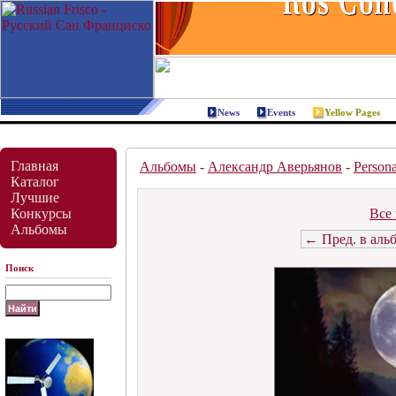
News
Events
Yellow Pages
Главная
Альбомы
-
Александр Аверьянов
-
Persona
Каталог
Лучшие
Конкурсы
Все 
Альбомы
← Пред. в аль
Поиск