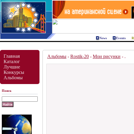
News
Events
Главная
Альбомы
-
Rostik-20
-
Мои рисунки
- .
Каталог
Лучшие
Конкурсы
Альбомы
Поиск