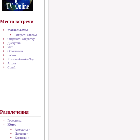
Место встречи
Фотоальбомы
Открыть альбом
Отправить открытку
Дискуссии
Чат
Объявления
Работа
Russian America Top
Архив
Comfi
Развлечения
Гороскопы
Юмор
Анекдоты »
Истории »
Картинки »