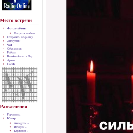
Место встречи
Фотоальбомы
Открыть альбом
Отправить открытку
Дискуссии
Чат
Объявления
Работа
Russian America Top
Архив
Comfi
Развлечения
Гороскопы
Юмор
Анекдоты »
Истории »
Картинки »