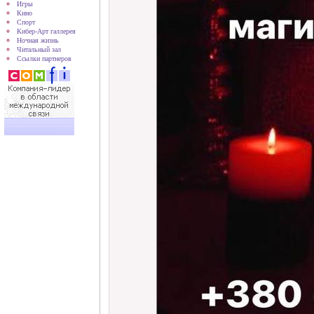
Игры
Кино
Спорт
Кибер-Арт галлерея
Ночная жизнь
Читальный зал
Ссылки партнеров