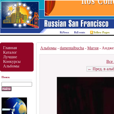
News
Events
Yellow Pages
Главная
Альбомы
-
damentalbucha
-
Магия
- Андже
Каталог
Лучшие
Конкурсы
Все 
Альбомы
← Пред. в аль
Поиск