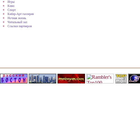
Игры
Кино
Спорт
Кибер-Арт галлерея
Ночная жизнь
Читальный зал
Ссылки партнеров