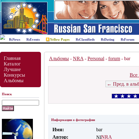
News
Events
Yellow Pages
Classifieds
Dating
Forum
Главная
Альбомы
-
NRA
-
Personal
-
forum
- bar
Каталог
Лучшие
Конкурсы
Все 
Альбомы
← Пред. в аль
Поиск
Информация о фотографии
Имя:
bar
Автор:
NRA