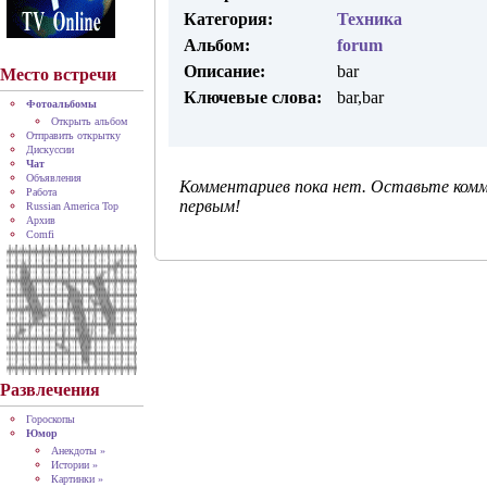
Категория:
Техника
Альбом:
forum
Описание:
bar
Место встречи
Ключевые слова:
bar,bar
Фотоальбомы
Открыть альбом
Отправить открытку
Дискуссии
Чат
Объявления
Комментариев пока нет. Оставьте ком
Работа
первым!
Russian America Top
Архив
Comfi
Развлечения
Гороскопы
Юмор
Анекдоты »
Истории »
Картинки »