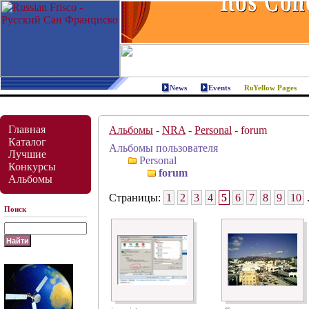
News
Events
Yellow Pages
Главная
Альбомы
-
NRA
-
Personal
- forum
Каталог
Альбомы пользователя
Лучшие
Personal
Конкурсы
forum
Альбомы
Страницы:
1
2
3
4
5
6
7
8
9
10
.
Поиск