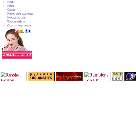
Игры
Кино
Спорт
Кибер-Арт галлерея
Ночная жизнь
Читальный зал
Ссылки партнеров