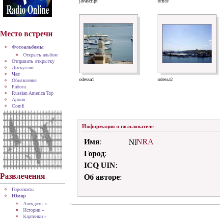
javascript
office
Место встречи
Фотоальбомы
Открыть альбом
Отправить открытку
Дискуссии
Чат
odessa1
odessa2
Объявления
Работа
Russian America Top
Архив
Comfi
Информация о пользователе
Имя
:
NRA
Город
:
ICQ UIN
:
Развлечения
Об авторе
:
Гороскопы
Юмор
Анекдоты »
Истории »
Картинки »